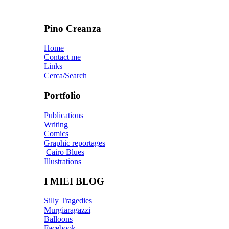
Pino Creanza
Home
Contact me
Links
Cerca/Search
Portfolio
Publications
Writing
Comics
Graphic reportages
Cairo Blues
Illustrations
I MIEI BLOG
Silly Tragedies
Murgiaragazzi
Balloons
Facebook