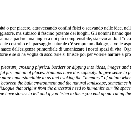
ità o per piacere, attraversando confini fisici o scavando nelle idee, nel
giatore, ma subisco il fascino potente dei luoghi. Gli uomini hanno ques
 natura a parlare una lingua a noi più comprensibile, sia evocando il "ric
iente costruito e il paesaggio naturale c'è sempre un dialogo, a volte aspr
asce dall'esigenza primordiale di umanizzare i nostri spazi di vita. Og
orie e se si ha voglia di ascoltarle si finisce poi per volerle narrare a pro
pleasure, crossing physical borders or dipping into ideas, images and t
rful fascination of places. Humans have this capacity: to give sense to pl
e more understandable to us and evoking the “memory” of nature where 
 between the built environment and the natural landscape, sometimes h
alogue that origins from the ancestral need to humanize our life spaces
pe have stories to tell and if you listen to them you end up narrating t