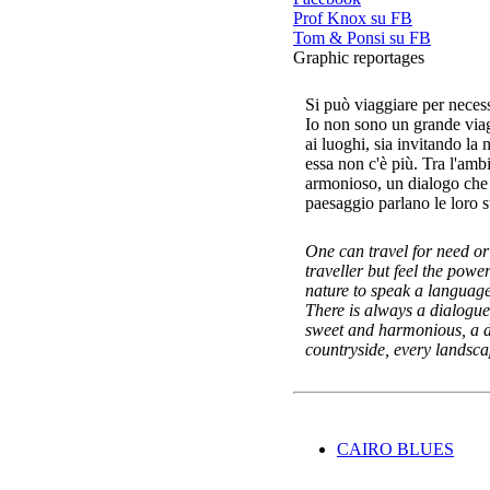
Prof Knox su FB
Tom & Ponsi su FB
Graphic reportages
Si può viaggiare per necess
Io non sono un grande viag
ai luoghi, sia invitando la
essa non c'è più. Tra l'amb
armonioso, un dialogo che n
paesaggio parlano le loro st
One can travel for need or 
traveller but feel the powe
nature to speak a languag
There is always a dialogue
sweet and harmonious, a di
countryside, every landsca
CAIRO BLUES