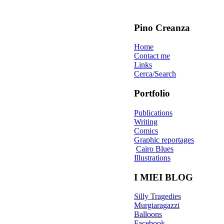
Pino Creanza
Home
Contact me
Links
Cerca/Search
Portfolio
Publications
Writing
Comics
Graphic reportages
Cairo Blues
Illustrations
I MIEI BLOG
Silly Tragedies
Murgiaragazzi
Balloons
Facebook