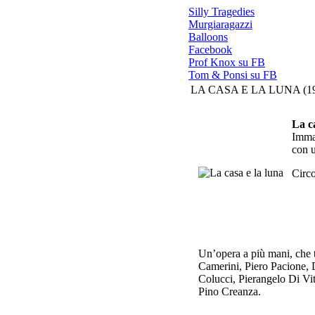
Silly Tragedies
Murgiaragazzi
Balloons
Facebook
Prof Knox su FB
Tom & Ponsi su FB
LA CASA E LA LUNA (19
La c
Immag
con 
Circ
Un’opera a più mani, che te
Camerini, Piero Pacione,
Colucci, Pierangelo Di Vi
Pino Creanza.