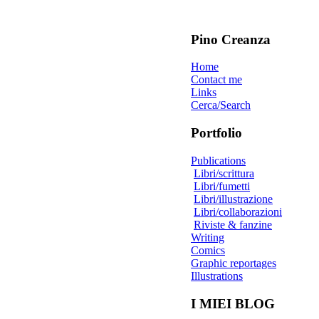
Pino Creanza
Home
Contact me
Links
Cerca/Search
Portfolio
Publications
Libri/scrittura
Libri/fumetti
Libri/illustrazione
Libri/collaborazioni
Riviste & fanzine
Writing
Comics
Graphic reportages
Illustrations
I MIEI BLOG