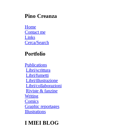
Pino Creanza
Home
Contact me
Links
Cerca/Search
Portfolio
Publications
Libri/scrittura
Libri/fumetti
Libri/illustrazione
Libri/collaborazioni
Riviste & fanzine
Writing
Comics
Graphic reportages
Illustrations
I MIEI BLOG