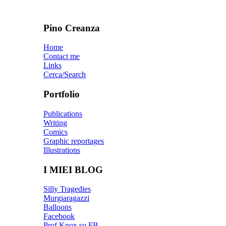
Pino Creanza
Home
Contact me
Links
Cerca/Search
Portfolio
Publications
Writing
Comics
Graphic reportages
Illustrations
I MIEI BLOG
Silly Tragedies
Murgiaragazzi
Balloons
Facebook
Prof Knox su FB