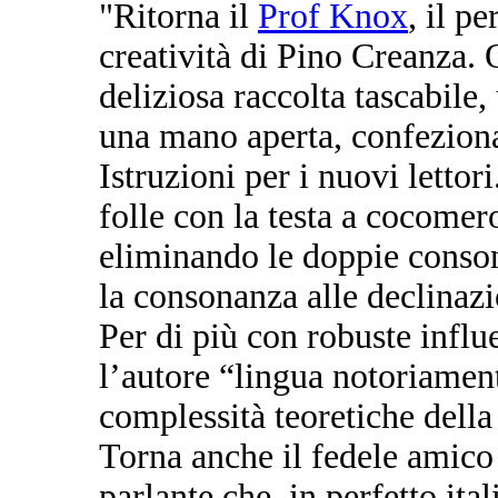
"Ritorna il
Prof Knox
, il p
creatività di
Pino Creanza
. 
deliziosa raccolta tascabile
una mano aperta, confeziona
Istruzioni per i nuovi lettor
folle con la testa a cocomer
eliminando le doppie consona
la consonanza alle declinazi
Per di più con robuste influ
l’autore “lingua notoriamente
complessità teoretiche dell
Torna anche il fedele amico
parlante che, in perfetto ita