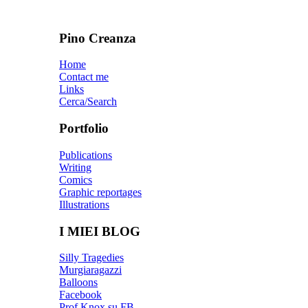
Pino Creanza
Home
Contact me
Links
Cerca/Search
Portfolio
Publications
Writing
Comics
Graphic reportages
Illustrations
I MIEI BLOG
Silly Tragedies
Murgiaragazzi
Balloons
Facebook
Prof Knox su FB