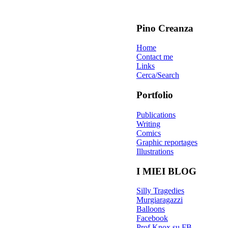
Pino Creanza
Home
Contact me
Links
Cerca/Search
Portfolio
Publications
Writing
Comics
Graphic reportages
Illustrations
I MIEI BLOG
Silly Tragedies
Murgiaragazzi
Balloons
Facebook
Prof Knox su FB